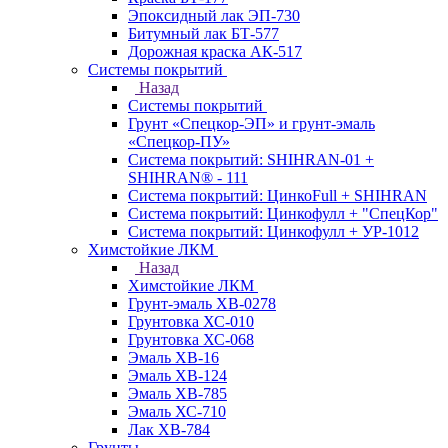
Эпоксидный лак ЭП-730
Битумный лак БТ-577
Дорожная краска АК-517
Системы покрытий
Назад
Системы покрытий
Грунт «Спецкор-ЭП» и грунт-эмаль
«Спецкор-ПУ»
Система покрытий: SHIHRAN-01 +
SHIHRAN® - 111
Система покрытий: ЦинкоFull + SHIHRAN
Система покрытий: Цинкофулл + "СпецКор"
Система покрытий: Цинкофулл + УР-1012
Химстойкие ЛКМ
Назад
Химстойкие ЛКМ
Грунт-эмаль ХВ-0278
Грунтовка ХС-010
Грунтовка ХС-068
Эмаль ХВ-16
Эмаль ХВ-124
Эмаль ХВ-785
Эмаль ХС-710
Лак ХВ-784
Грунты