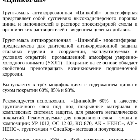
Грунт-эмаль антикоррозионная «Цинкоfull» эпоксиэфирная
представляет собой суспензию высокодисперсного порошка
цинка и наполнителей в растворе эпоксиэфирной смолы и
органических растворителей с введением целевых добавок.
Грунт-эмаль антикоррозионная «Цинкоfull» эпоксиэфирная
предназначена для длительной антикоррозионной защиты
стальных изделий и сооружений, эксплуатируемых в
условиях открытой промышленной атмосферы умеренно-
холодного климата (УХЛ1) . Покрытие на ее основе обладает
свойством предотвращать возникновение подпленочной
коррозии.
Выпускается в трёх модификациях: с содержанием цинка в
сухом покрытии 60%, 85% и 93%.
Рекомендуется использовать «Цинкоfull» 60% в качестве
грунтовочного слоя под под покрывные материалы в
комплексных системах защиты, для ремонта металлических
покрытий. Рекомендуемые для покрывного слоя эмали и
композиции: УР-1012, ОС 12-03, КО-870, АК « НЕНС», АУ «
НЕНС», грунт-эмали « СпецКор» матовая и полуглянец.
Содержание цинка 85% и 93% позволяет использовать