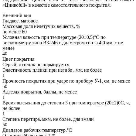
«Цинкоfull» в качестве самостоятельного покрытия.
Внешний вид
Гладкое, матовое
Массовая доля нелетучих веществ, %
не менее 60
Условная вязкость при температуре (20±0,5)°С по
вискозиметру типа ВЗ-246 с диаметром сопла 4,0 мм, с не
менее
40
Цвет покрытия
Серый, оттенок не нормируется
Эластичность пленки при изгибе , мм, не более
1
Прочность покрытия при ударе по прибору У-1, см, не менее
50
Адгезия покрытия, баллы, не менее
1
Время высыхания до степени 3 при температуре (20±2)0С, ч,
не более
1
Степень перетира, мкм, не более, для эмали
50
Диапазон рабочих температур,°С
От минус 60 до плюс 120