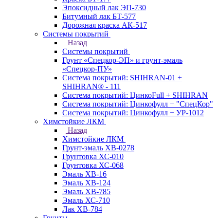
Эпоксидный лак ЭП-730
Битумный лак БТ-577
Дорожная краска АК-517
Системы покрытий
Назад
Системы покрытий
Грунт «Спецкор-ЭП» и грунт-эмаль
«Спецкор-ПУ»
Система покрытий: SHIHRAN-01 +
SHIHRAN® - 111
Система покрытий: ЦинкоFull + SHIHRAN
Система покрытий: Цинкофулл + "СпецКор"
Система покрытий: Цинкофулл + УР-1012
Химстойкие ЛКМ
Назад
Химстойкие ЛКМ
Грунт-эмаль ХВ-0278
Грунтовка ХС-010
Грунтовка ХС-068
Эмаль ХВ-16
Эмаль ХВ-124
Эмаль ХВ-785
Эмаль ХС-710
Лак ХВ-784
Грунты