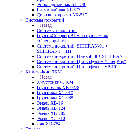
Эпоксидный лак ЭП-730
Битумный лак БТ-577
Дорожная краска АК-517
Системы покрытий
Назад
Системы покрытий
Грунт «Спецкор-ЭП» и грунт-эмаль
«Спецкор-ПУ»
Система покрытий: SHIHRAN-01 +
SHIHRAN® - 111
Система покрытий: ЦинкоFull + SHIHRAN
Система покрытий: Цинкофулл + "СпецКор"
Система покрытий: Цинкофулл + УР-1012
Химстойкие ЛКМ
Назад
Химстойкие ЛКМ
Грунт-эмаль ХВ-0278
Грунтовка ХС-010
Грунтовка ХС-068
Эмаль ХВ-16
Эмаль ХВ-124
Эмаль ХВ-785
Эмаль ХС-710
Лак ХВ-784
Грунты