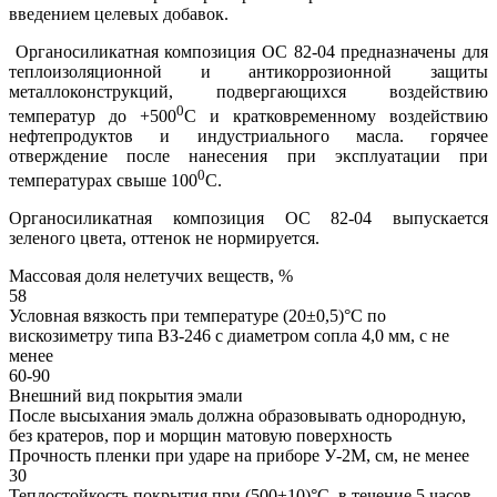
введением целевых добавок.
Органосиликатная композиция ОС 82-04 предназначены для
теплоизоляционной и антикоррозионной защиты
металлоконструкций, подвергающихся воздействию
0
температур до +500
С и кратковременному воздействию
нефтепродуктов и индустриального масла. горячее
отверждение после нанесения при эксплуатации при
0
температурах свыше 100
С.
Органосиликатная композиция ОС 82-04 выпускается
зеленого цвета, оттенок не нормируется.
Массовая доля нелетучих веществ, %
58
Условная вязкость при температуре (20±0,5)°С по
вискозиметру типа ВЗ-246 с диаметром сопла 4,0 мм, с не
менее
60-90
Внешний вид покрытия эмали
После высыхания эмаль должна образовывать однородную,
без кратеров, пор и морщин матовую поверхность
Прочность пленки при ударе на приборе У-2М, см, не менее
30
Теплостойкость покрытия при (500±10)°C, в течение 5 часов