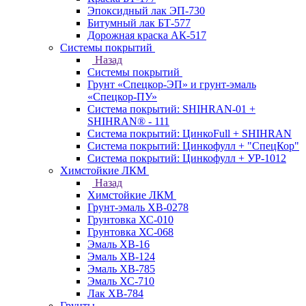
Эпоксидный лак ЭП-730
Битумный лак БТ-577
Дорожная краска АК-517
Системы покрытий
Назад
Системы покрытий
Грунт «Спецкор-ЭП» и грунт-эмаль
«Спецкор-ПУ»
Система покрытий: SHIHRAN-01 +
SHIHRAN® - 111
Система покрытий: ЦинкоFull + SHIHRAN
Система покрытий: Цинкофулл + "СпецКор"
Система покрытий: Цинкофулл + УР-1012
Химстойкие ЛКМ
Назад
Химстойкие ЛКМ
Грунт-эмаль ХВ-0278
Грунтовка ХС-010
Грунтовка ХС-068
Эмаль ХВ-16
Эмаль ХВ-124
Эмаль ХВ-785
Эмаль ХС-710
Лак ХВ-784
Грунты