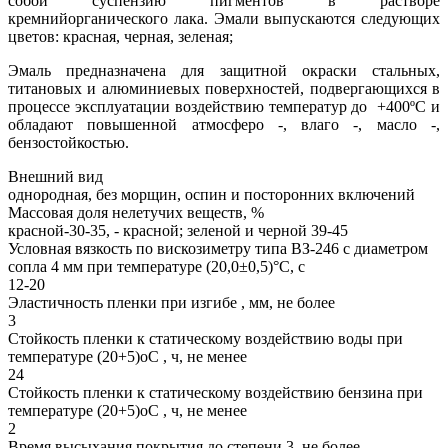
собой суспензию пигментов в растворе
кремнийорганического лака. Эмали выпускаются следующих
цветов: красная, черная, зеленая;
Эмаль предназначена для защитной окраски стальных,
титановых и алюминиевых поверхностей, подвергающихся в
процессе эксплуатации воздействию температур до +400ºС и
обладают повышенной атмосферо -, влаго -, масло -,
бензостойкостью.
Внешний вид
однородная, без морщин, оспин и посторонних включений
Массовая доля нелетучих веществ, %
красной-30-35, - красной; зеленой и черной 39-45
Условная вязкость по вискозиметру типа ВЗ-246 с диаметром
сопла 4 мм при температуре (20,0±0,5)°С, с
12-20
Эластичность пленки при изгибе , мм, не более
3
Стойкость пленки к статическому воздействию воды при
температуре (20+5)оС , ч, не менее
24
Стойкость пленки к статическому воздействию бензина при
температуре (20+5)оС , ч, не менее
2
Время высыхания покрытия до степени 3, не более