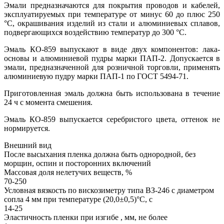
Эмали предназначаются для покрытия проводов и кабелей,
эксплуатируемых при температуре от минус 60 до плюс 250
°С, окрашивания изделий из стали и алюминиевых сплавов,
подвергающихся воздействию температур до 300 °С.
Эмаль КО-859 выпускают в виде двух компонентов: лака-
основы и алюминиевой пудры марки ПАП-2. Допускается в
эмали, предназначенной для розничной торговли, применять
алюминиевую пудру марки ПАП-1 по ГОСТ 5494-71.
Приготовленная эмаль должна быть использована в течение
24 ч с момента смешения.
Эмаль КО-859 выпускается серебристого цвета, оттенок не
нормируется.
Внешний вид
После высыхания пленка должна быть однородной, без
морщин, оспин и посторонних включений
Массовая доля нелетучих веществ, %
70-250
Условная вязкость по вискозиметру типа ВЗ-246 с диаметром
сопла 4 мм при температуре (20,0±0,5)°С, с
14-25
Эластичность пленки при изгибе , мм, не более