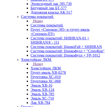
Эпоксидный лак ЭП-730
Битумный лак БТ-577
Дорожная краска АК-517
Системы покрытий
Назад
Системы покрытий
Грунт «Спецкор-ЭП» и грунт-эмаль
«Спецкор-ПУ»
Система покрытий: SHIHRAN-01 +
SHIHRAN® - 111
Система покрытий: ЦинкоFull + SHIHRAN
Система покрытий: Цинкофулл + "СпецКор"
Система покрытий: Цинкофулл + УР-1012
Химстойкие ЛКМ
Назад
Химстойкие ЛКМ
Грунт-эмаль ХВ-0278
Грунтовка ХС-010
Грунтовка ХС-068
Эмаль ХВ-16
Эмаль ХВ-124
Эмаль ХВ-785
Эмаль ХС-710
Лак ХВ-784
Грунты