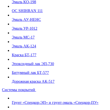
Эмаль КО-198
ОС SHIHRAN 111
Эмаль АУ-НЕНС
Эмаль УР-1012
Эмаль МС-17
Эмаль АК-124
Краска БТ-177
Эпоксидный лак ЭП-730
Битумный лак БТ-577
Дорожная краска АК-517
Системы покрытий
Грунт «Спецкор-ЭП» и грунт-эмаль «Спецкор-ПУ»