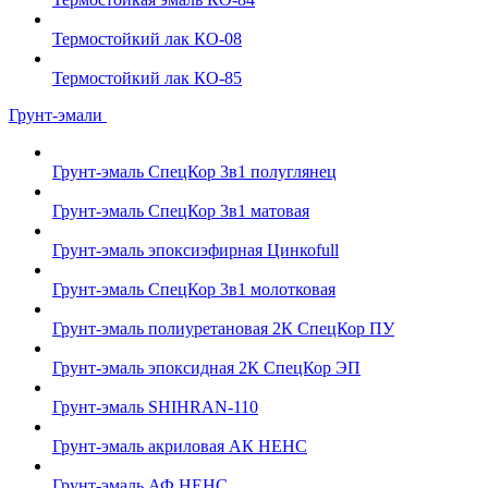
Термостойкий лак КО-08
Термостойкий лак КО-85
Грунт-эмали
Грунт-эмаль СпецКор 3в1 полуглянец
Грунт-эмаль СпецКор 3в1 матовая
Грунт-эмаль эпоксиэфирная Цинкоfull
Грунт-эмаль СпецКор 3в1 молотковая
Грунт-эмаль полиуретановая 2К СпецКор ПУ
Грунт-эмаль эпоксидная 2К СпецКор ЭП
Грунт-эмаль SHIHRAN-110
Грунт-эмаль акриловая АК НЕНС
Грунт-эмаль АФ НЕНС