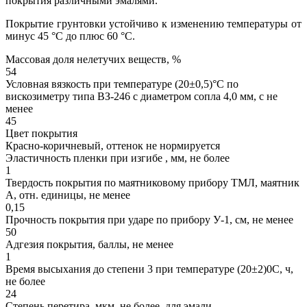
покрытия различными эмалями.
Покрытие грунтовки устойчиво к изменению температуры от
минус 45 °С до плюс 60 °С.
Массовая доля нелетучих веществ, %
54
Условная вязкость при температуре (20±0,5)°С по
вискозиметру типа ВЗ-246 с диаметром сопла 4,0 мм, с не
менее
45
Цвет покрытия
Красно-коричневый, оттенок не нормируется
Эластичность пленки при изгибе , мм, не более
1
Твердость покрытия по маятниковому прибору ТМЛ, маятник
А, отн. единицы, не менее
0,15
Прочность покрытия при ударе по прибору У-1, см, не менее
50
Адгезия покрытия, баллы, не менее
1
Время высыхания до степени 3 при температуре (20±2)0С, ч,
не более
24
Степень перетира, мкм, не более, для эмали