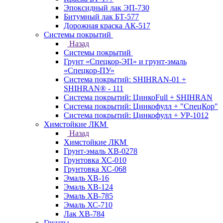
Эпоксидный лак ЭП-730
Битумный лак БТ-577
Дорожная краска АК-517
Системы покрытий
Назад
Системы покрытий
Грунт «Спецкор-ЭП» и грунт-эмаль
«Спецкор-ПУ»
Система покрытий: SHIHRAN-01 +
SHIHRAN® - 111
Система покрытий: ЦинкоFull + SHIHRAN
Система покрытий: Цинкофулл + "СпецКор"
Система покрытий: Цинкофулл + УР-1012
Химстойкие ЛКМ
Назад
Химстойкие ЛКМ
Грунт-эмаль ХВ-0278
Грунтовка ХС-010
Грунтовка ХС-068
Эмаль ХВ-16
Эмаль ХВ-124
Эмаль ХВ-785
Эмаль ХС-710
Лак ХВ-784
Грунты