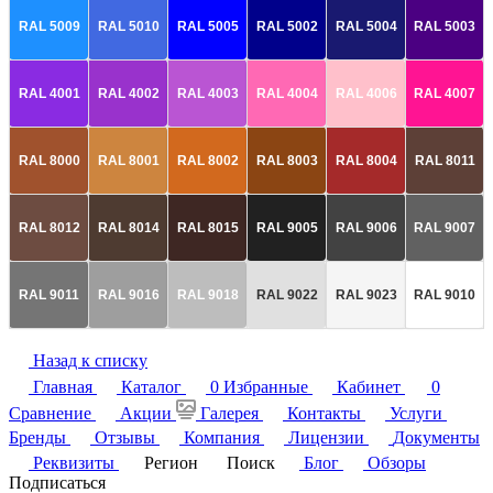
RAL 5009
RAL 5010
RAL 5005
RAL 5002
RAL 5004
RAL 5003
RAL 4001
RAL 4002
RAL 4003
RAL 4004
RAL 4006
RAL 4007
RAL 8000
RAL 8001
RAL 8002
RAL 8003
RAL 8004
RAL 8011
RAL 8012
RAL 8014
RAL 8015
RAL 9005
RAL 9006
RAL 9007
RAL 9011
RAL 9016
RAL 9018
RAL 9022
RAL 9023
RAL 9010
Назад к списку
Главная
Каталог
0
Избранные
Кабинет
0
Сравнение
Акции
Галерея
Контакты
Услуги
Бренды
Отзывы
Компания
Лицензии
Документы
Реквизиты
Регион
Поиск
Блог
Обзоры
Подписаться