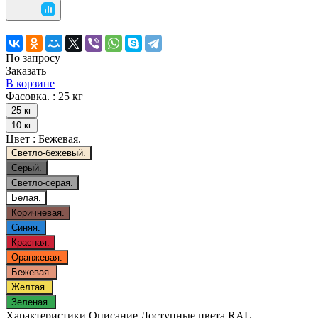
По запросу
Заказать
В корзине
Фасовка. :
25 кг
25 кг
10 кг
Цвет :
Бежевая.
Светло-бежевый.
Серый.
Светло-серая.
Белая.
Коричневая.
Синяя.
Красная.
Оранжевая.
Бежевая.
Желтая.
Зеленая.
Характеристики
Описание
Доступные цвета RAL