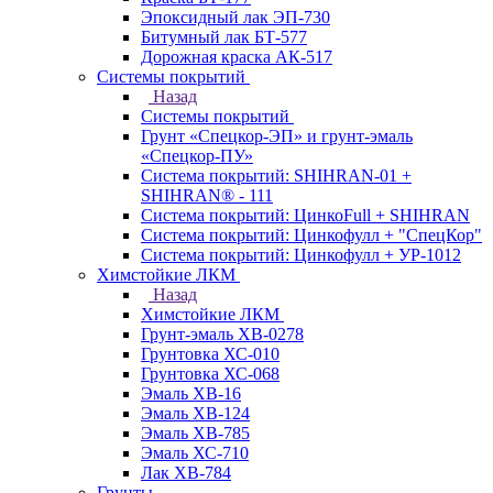
Эпоксидный лак ЭП-730
Битумный лак БТ-577
Дорожная краска АК-517
Системы покрытий
Назад
Системы покрытий
Грунт «Спецкор-ЭП» и грунт-эмаль
«Спецкор-ПУ»
Система покрытий: SHIHRAN-01 +
SHIHRAN® - 111
Система покрытий: ЦинкоFull + SHIHRAN
Система покрытий: Цинкофулл + "СпецКор"
Система покрытий: Цинкофулл + УР-1012
Химстойкие ЛКМ
Назад
Химстойкие ЛКМ
Грунт-эмаль ХВ-0278
Грунтовка ХС-010
Грунтовка ХС-068
Эмаль ХВ-16
Эмаль ХВ-124
Эмаль ХВ-785
Эмаль ХС-710
Лак ХВ-784
Грунты