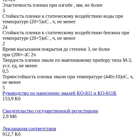
Эластичность пленки при изгибе , мм, не более
3
Стойкость пленки к статическому воздействию воды при
температуре (20+5)оС , ч, не менее
24
Стойкость пленки к статическому воздействию бензина при
температуре (20+5)оС , ч, не менее
2
Время высыхания покрытия до степени 3, не более
при (200+-)С 2ч
Твердость пленки эмали по маятниковому прибору типа М-3,
усл. ед, не менее
0,5
Термостойкость пленки эмали при температуре (440±10)оС, ч,
не менее
5
Руководство по нанесению эмалей КО-811 и КО-811К
153,9 Кб
Свидетельство государственной регистрации
2,9 Мб
Декларация соответствия
912,7 Кб