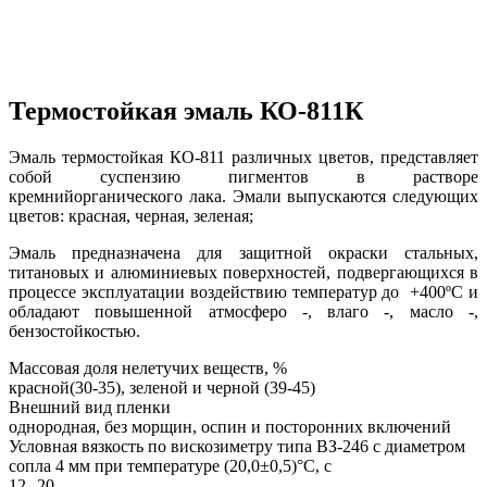
Термостойкая эмаль КО-811К
Эмаль термостойкая КО-811 различных цветов, представляет
собой суспензию пигментов в растворе
кремнийорганического лака. Эмали выпускаются следующих
цветов: красная, черная, зеленая;
Эмаль предназначена для защитной окраски стальных,
титановых и алюминиевых поверхностей, подвергающихся в
процессе эксплуатации воздействию температур до +400ºС и
обладают повышенной атмосферо -, влаго -, масло -,
бензостойкостью.
Массовая доля нелетучих веществ, %
красной(30-35), зеленой и черной (39-45)
Внешний вид пленки
однородная, без морщин, оспин и посторонних включений
Условная вязкость по вискозиметру типа ВЗ-246 с диаметром
сопла 4 мм при температуре (20,0±0,5)°С, с
12--20