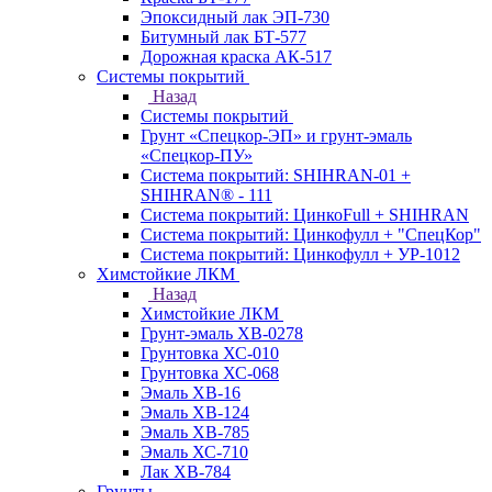
Эпоксидный лак ЭП-730
Битумный лак БТ-577
Дорожная краска АК-517
Системы покрытий
Назад
Системы покрытий
Грунт «Спецкор-ЭП» и грунт-эмаль
«Спецкор-ПУ»
Система покрытий: SHIHRAN-01 +
SHIHRAN® - 111
Система покрытий: ЦинкоFull + SHIHRAN
Система покрытий: Цинкофулл + "СпецКор"
Система покрытий: Цинкофулл + УР-1012
Химстойкие ЛКМ
Назад
Химстойкие ЛКМ
Грунт-эмаль ХВ-0278
Грунтовка ХС-010
Грунтовка ХС-068
Эмаль ХВ-16
Эмаль ХВ-124
Эмаль ХВ-785
Эмаль ХС-710
Лак ХВ-784
Грунты