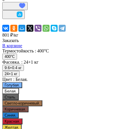
801 ₽/
кг
Заказать
В корзине
Термостойкость :
400°C
400°C
Фасовка. :
24+1 кг
9.6+0.4 кг
24+1 кг
Цвет :
Белая.
Голубая.
Белая.
Сталь.
Светло-коричневый.
Коричневая.
Синяя.
Красная.
Желтая.