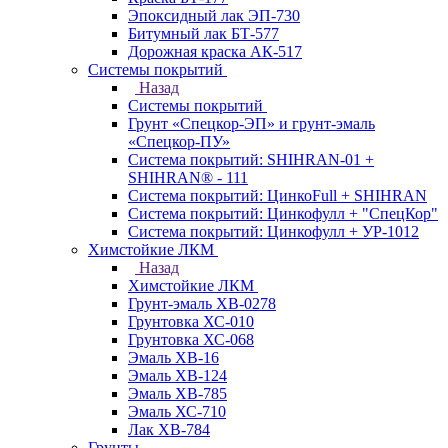
Эпоксидный лак ЭП-730
Битумный лак БТ-577
Дорожная краска АК-517
Системы покрытий
Назад
Системы покрытий
Грунт «Спецкор-ЭП» и грунт-эмаль
«Спецкор-ПУ»
Система покрытий: SHIHRAN-01 +
SHIHRAN® - 111
Система покрытий: ЦинкоFull + SHIHRAN
Система покрытий: Цинкофулл + "СпецКор"
Система покрытий: Цинкофулл + УР-1012
Химстойкие ЛКМ
Назад
Химстойкие ЛКМ
Грунт-эмаль ХВ-0278
Грунтовка ХС-010
Грунтовка ХС-068
Эмаль ХВ-16
Эмаль ХВ-124
Эмаль ХВ-785
Эмаль ХС-710
Лак ХВ-784
Грунты