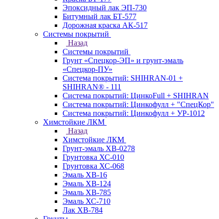
Эпоксидный лак ЭП-730
Битумный лак БТ-577
Дорожная краска АК-517
Системы покрытий
Назад
Системы покрытий
Грунт «Спецкор-ЭП» и грунт-эмаль
«Спецкор-ПУ»
Система покрытий: SHIHRAN-01 +
SHIHRAN® - 111
Система покрытий: ЦинкоFull + SHIHRAN
Система покрытий: Цинкофулл + "СпецКор"
Система покрытий: Цинкофулл + УР-1012
Химстойкие ЛКМ
Назад
Химстойкие ЛКМ
Грунт-эмаль ХВ-0278
Грунтовка ХС-010
Грунтовка ХС-068
Эмаль ХВ-16
Эмаль ХВ-124
Эмаль ХВ-785
Эмаль ХС-710
Лак ХВ-784
Грунты