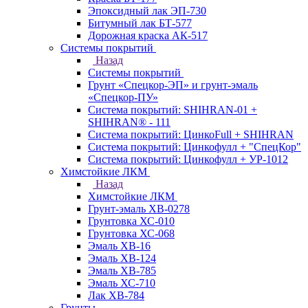
Эпоксидный лак ЭП-730
Битумный лак БТ-577
Дорожная краска АК-517
Системы покрытий
Назад
Системы покрытий
Грунт «Спецкор-ЭП» и грунт-эмаль
«Спецкор-ПУ»
Система покрытий: SHIHRAN-01 +
SHIHRAN® - 111
Система покрытий: ЦинкоFull + SHIHRAN
Система покрытий: Цинкофулл + "СпецКор"
Система покрытий: Цинкофулл + УР-1012
Химстойкие ЛКМ
Назад
Химстойкие ЛКМ
Грунт-эмаль ХВ-0278
Грунтовка ХС-010
Грунтовка ХС-068
Эмаль ХВ-16
Эмаль ХВ-124
Эмаль ХВ-785
Эмаль ХС-710
Лак ХВ-784
Грунты