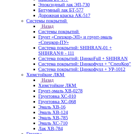
Эпоксидный лак ЭП-730
Битумный лак БТ-577
Дорожная краска АК-517
Системы покрытий
Назад
Системы покрытий
Грунт «Спецкор-ЭП» и грунт-эмаль
«Спецкор-ПУ»
Система покрытий: SHIHRAN-01 +
SHIHRAN® - 111
Система покрытий: ЦинкоFull + SHIHRAN
Система покрытий: Цинкофулл + "СпецКор"
Система покрытий: Цинкофулл + УР-1012
Химстойкие ЛКМ
Назад
Химстойкие ЛКМ
Грунт-эмаль ХВ-0278
Грунтовка ХС-010
Грунтовка ХС-068
Эмаль ХВ-16
Эмаль ХВ-124
Эмаль ХВ-785
Эмаль ХС-710
Лак ХВ-784
Грунты