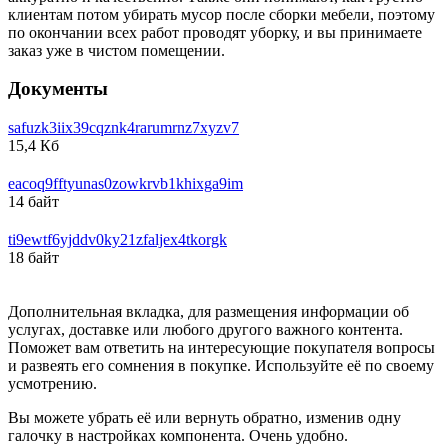
клиентам потом убирать мусор после сборки мебели, поэтому
по окончании всех работ проводят уборку, и вы принимаете
заказ уже в чистом помещении.
Документы
safuzk3iix39cqznk4rarumrnz7xyzv7
15,4 Кб
eacoq9fftyunas0zowkrvb1khixga9im
14 байт
ti9ewtf6yjddv0ky21zfaljex4tkorgk
18 байт
Дополнительная вкладка, для размещения информации об
услугах, доставке или любого другого важного контента.
Поможет вам ответить на интересующие покупателя вопросы
и развеять его сомнения в покупке. Используйте её по своему
усмотрению.
Вы можете убрать её или вернуть обратно, изменив одну
галочку в настройках компонента. Очень удобно.