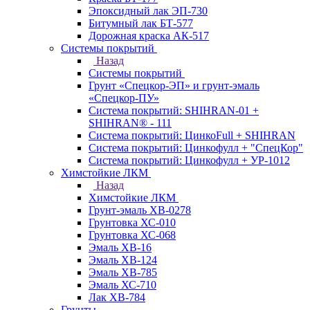
Эпоксидный лак ЭП-730
Битумный лак БТ-577
Дорожная краска АК-517
Системы покрытий
Назад
Системы покрытий
Грунт «Спецкор-ЭП» и грунт-эмаль
«Спецкор-ПУ»
Система покрытий: SHIHRAN-01 +
SHIHRAN® - 111
Система покрытий: ЦинкоFull + SHIHRAN
Система покрытий: Цинкофулл + "СпецКор"
Система покрытий: Цинкофулл + УР-1012
Химстойкие ЛКМ
Назад
Химстойкие ЛКМ
Грунт-эмаль ХВ-0278
Грунтовка ХС-010
Грунтовка ХС-068
Эмаль ХВ-16
Эмаль ХВ-124
Эмаль ХВ-785
Эмаль ХС-710
Лак ХВ-784
Грунты