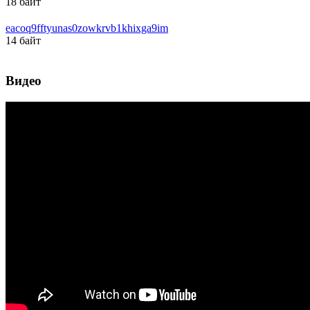
18 байт
eacoq9fftyunas0zowkrvb1khixga9im
14 байт
Видео