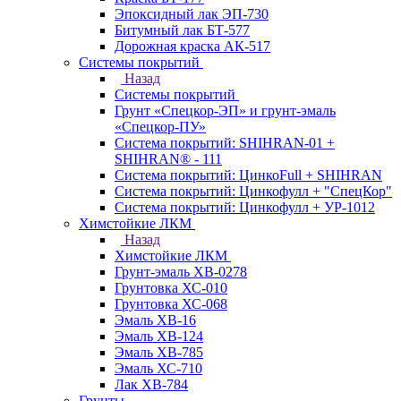
Эпоксидный лак ЭП-730
Битумный лак БТ-577
Дорожная краска АК-517
Системы покрытий
Назад
Системы покрытий
Грунт «Спецкор-ЭП» и грунт-эмаль
«Спецкор-ПУ»
Система покрытий: SHIHRAN-01 +
SHIHRAN® - 111
Система покрытий: ЦинкоFull + SHIHRAN
Система покрытий: Цинкофулл + "СпецКор"
Система покрытий: Цинкофулл + УР-1012
Химстойкие ЛКМ
Назад
Химстойкие ЛКМ
Грунт-эмаль ХВ-0278
Грунтовка ХС-010
Грунтовка ХС-068
Эмаль ХВ-16
Эмаль ХВ-124
Эмаль ХВ-785
Эмаль ХС-710
Лак ХВ-784
Грунты