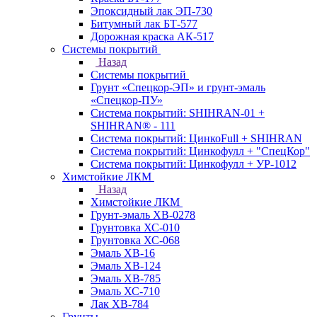
Эпоксидный лак ЭП-730
Битумный лак БТ-577
Дорожная краска АК-517
Системы покрытий
Назад
Системы покрытий
Грунт «Спецкор-ЭП» и грунт-эмаль
«Спецкор-ПУ»
Система покрытий: SHIHRAN-01 +
SHIHRAN® - 111
Система покрытий: ЦинкоFull + SHIHRAN
Система покрытий: Цинкофулл + "СпецКор"
Система покрытий: Цинкофулл + УР-1012
Химстойкие ЛКМ
Назад
Химстойкие ЛКМ
Грунт-эмаль ХВ-0278
Грунтовка ХС-010
Грунтовка ХС-068
Эмаль ХВ-16
Эмаль ХВ-124
Эмаль ХВ-785
Эмаль ХС-710
Лак ХВ-784
Грунты