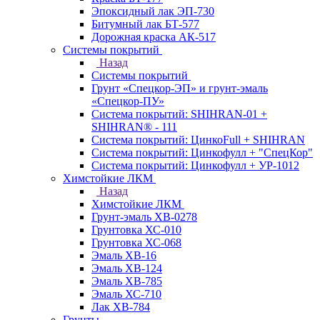
Эпоксидный лак ЭП-730
Битумный лак БТ-577
Дорожная краска АК-517
Системы покрытий
Назад
Системы покрытий
Грунт «Спецкор-ЭП» и грунт-эмаль
«Спецкор-ПУ»
Система покрытий: SHIHRAN-01 +
SHIHRAN® - 111
Система покрытий: ЦинкоFull + SHIHRAN
Система покрытий: Цинкофулл + "СпецКор"
Система покрытий: Цинкофулл + УР-1012
Химстойкие ЛКМ
Назад
Химстойкие ЛКМ
Грунт-эмаль ХВ-0278
Грунтовка ХС-010
Грунтовка ХС-068
Эмаль ХВ-16
Эмаль ХВ-124
Эмаль ХВ-785
Эмаль ХС-710
Лак ХВ-784
Грунты