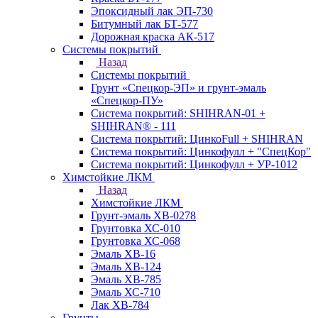
Эпоксидный лак ЭП-730
Битумный лак БТ-577
Дорожная краска АК-517
Системы покрытий
Назад
Системы покрытий
Грунт «Спецкор-ЭП» и грунт-эмаль
«Спецкор-ПУ»
Система покрытий: SHIHRAN-01 +
SHIHRAN® - 111
Система покрытий: ЦинкоFull + SHIHRAN
Система покрытий: Цинкофулл + "СпецКор"
Система покрытий: Цинкофулл + УР-1012
Химстойкие ЛКМ
Назад
Химстойкие ЛКМ
Грунт-эмаль ХВ-0278
Грунтовка ХС-010
Грунтовка ХС-068
Эмаль ХВ-16
Эмаль ХВ-124
Эмаль ХВ-785
Эмаль ХС-710
Лак ХВ-784
Грунты