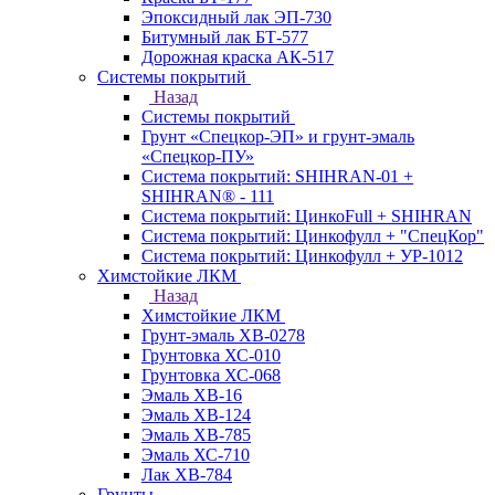
Эпоксидный лак ЭП-730
Битумный лак БТ-577
Дорожная краска АК-517
Системы покрытий
Назад
Системы покрытий
Грунт «Спецкор-ЭП» и грунт-эмаль
«Спецкор-ПУ»
Система покрытий: SHIHRAN-01 +
SHIHRAN® - 111
Система покрытий: ЦинкоFull + SHIHRAN
Система покрытий: Цинкофулл + "СпецКор"
Система покрытий: Цинкофулл + УР-1012
Химстойкие ЛКМ
Назад
Химстойкие ЛКМ
Грунт-эмаль ХВ-0278
Грунтовка ХС-010
Грунтовка ХС-068
Эмаль ХВ-16
Эмаль ХВ-124
Эмаль ХВ-785
Эмаль ХС-710
Лак ХВ-784
Грунты