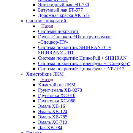
Эпоксидный лак ЭП-730
Битумный лак БТ-577
Дорожная краска АК-517
Системы покрытий
Назад
Системы покрытий
Грунт «Спецкор-ЭП» и грунт-эмаль
«Спецкор-ПУ»
Система покрытий: SHIHRAN-01 +
SHIHRAN® - 111
Система покрытий: ЦинкоFull + SHIHRAN
Система покрытий: Цинкофулл + "СпецКор"
Система покрытий: Цинкофулл + УР-1012
Химстойкие ЛКМ
Назад
Химстойкие ЛКМ
Грунт-эмаль ХВ-0278
Грунтовка ХС-010
Грунтовка ХС-068
Эмаль ХВ-16
Эмаль ХВ-124
Эмаль ХВ-785
Эмаль ХС-710
Лак ХВ-784
Грунты